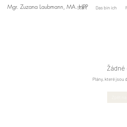
Mgr. Zuzana Laubmann, MA. HPP
Start
Das bin ich
Žádné 
Plány, které jsou
Zpět na