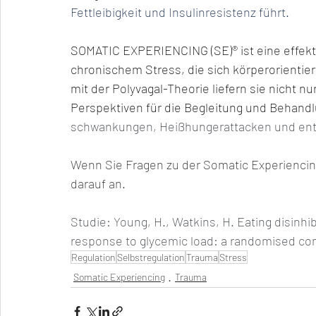
Fettleibigkeit und Insulinresistenz führt.
SOMATIC EXPERIENCING (SE)®️ ist eine effe
chronischem Stress, die sich körperorienti
mit der Polyvagal-Theorie liefern sie nicht
Perspektiven für die Begleitung und Behandl
schwankungen, Heißhungerattacken und e
Wenn Sie Fragen zu der Somatic Experienci
darauf an. 
Studie: Young, H., Watkins, H. Eating disinhi
response to glycemic load: a randomised contr
Regulation
Selbstregulation
Trauma
Stress
Somatic Experiencing
Trauma