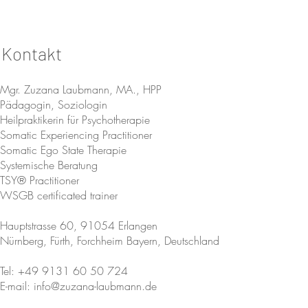
Kontakt
Mgr. Zuzana Laubmann, MA., HPP
Pädagogin, Soziologin
Heilpraktikerin für Psychotherapie
Das Gipfelkreuz der Zugspitze
Wenn das Lic
Somatic Experiencing Practitioner
und das Wahre Selbst
spricht
Somatic Ego State Therapie
Systemische Beratung
TSY® Practitioner
WSGB certificated trainer
Hauptstrasse 60, 91054 Erlangen
Nürnberg, Fürth, Forchheim Bayern, Deutschland
Tel: +49 9131 60 50 724
E-mail: info@zuzana-laubmann.de