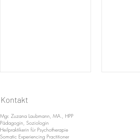
Kontakt
Mgr. Zuzana Laubmann, MA., HPP
Pädagogin, Soziologin
Heilpraktikerin für Psychotherapie
Amnion Mond nach Fehlgeburt
Das seltens
Somatic Experiencing Practitioner