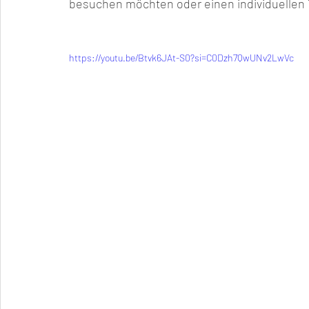
besuchen möchten oder einen individuellen 
https://youtu.be/Btvk6JAt-S0?si=C0Dzh7QwUNv2LwVc