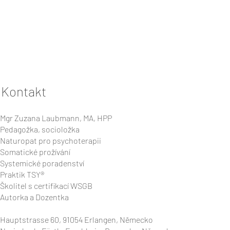
Kontakt
Mgr Zuzana Laubmann, MA, HPP
Pedagožka, socioložka
Naturopat pro psychoterapii
Somatické prožívání
Systemické poradenství
Praktik TSY®
Školitel s certifikací WSGB
Autorka a Dozentka
Hauptstrasse 60, 91054 Erlangen, Německo