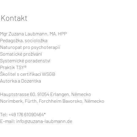
Kontakt
Mgr Zuzana Laubmann, MA, HPP
Pedagožka, socioložka
Naturopat pro psychoterapii
Somatické prožívání
Systemické poradenství
Praktik TSY®
Školitel s certifikací WSGB
Autorka a Dozentka
Hauptstrasse 60, 91054 Erlangen, Německo
Norimberk, Fürth, Forchheim Bavorsko, Německo
Tel: +49 176 61090464*
E-mail:
info@zuzana-laubmann.de