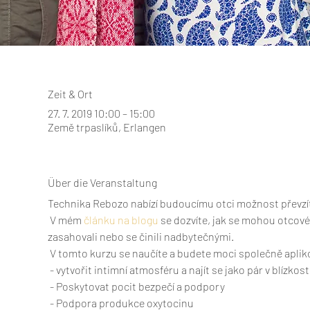
Zeit & Ort
27. 7. 2019 10:00 – 15:00
Země trpaslíků, Erlangen
Über die Veranstaltung
Technika Rebozo nabízí budoucímu otci možnost převzít 
 V mém 
článku na blogu
 se dozvíte, jak se mohou otcové 
zasahovali nebo se činili nadbytečnými.
 V tomto kurzu se naučíte a budete moci společně aplik
 - vytvořit intimní atmosféru a najít se jako pár v blízko
 - Poskytovat pocit bezpečí a podpory
 - Podpora produkce oxytocinu