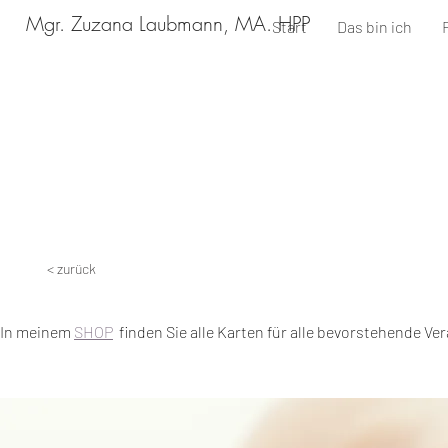
Mgr. Zuzana Laubmann, MA. HPP
Start
Das bin ich
< zurück
In meinem
SHOP
finden Sie alle Karten für alle bevorstehende Ve