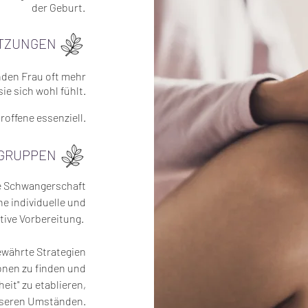
der Geburt.
ITZUNGEN
nden Frau oft mehr
ie sich wohl fühlt.
roffene essenziell.
GRUPPEN
ie Schwangerschaft
ine individuelle und
tive Vorbereitung.
bewährte Strategien
onen zu finden und
eit" zu etablieren,
sseren Umständen.