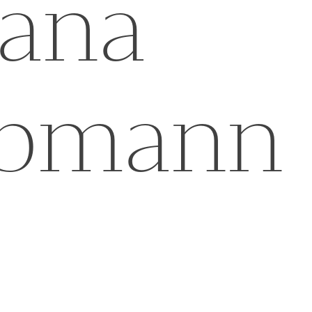
uzana
ubmann