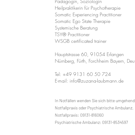
Pädagogin, Soziologin
Heilpraktikerin für Psychotherapie
Somatic Experiencing Practitioner
Somatic Ego State Therapie
Systemische Beratung
TSY® Practitioner
WSGB certificated trainer
Hauptstrasse 60, 91054 Erlangen
Nürnberg, Fürth, Forchheim Bayern, Deu
Tel: +49 9131 60 50 724
E-mail: info@zuzana-laubmann.de
In Notfällen wenden Sie sich bitte umgehend 
Notfallpraxis oder Psychiatrische Ambulanz.
Notfallpraxis: 09131-816060
Psychiatrische Ambulanz: 09131-8534597