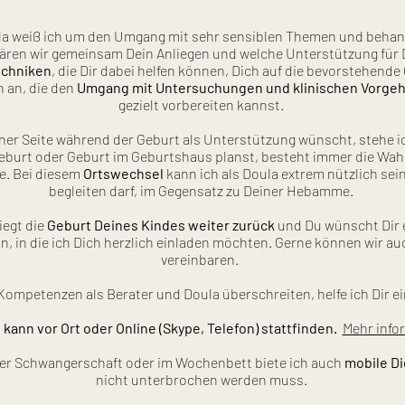
la weiß ich um den Umgang mit sehr sensiblen Themen und behand
lären wir gemeinsam Dein Anliegen und welche Unterstützung für 
echniken
, die Dir dabei helfen können, Dich auf die bevorstehen
 an, die den
Umgang mit Untersuchungen und klinischen Vorge
gezielt vorbereiten kannst.
er Seite während der Geburt als Unterstützung wünscht, stehe ich
eburt oder Geburt im Geburtshaus planst, besteht immer die Wahrs
e. Bei diesem
Ortswechsel
kann ich als Doula extrem nützlich sei
begleiten darf, im Gegensatz zu Deiner Hebamme.
iegt die
Geburt Deines Kindes weiter zurück
und Du wünscht Dir e
an, in die ich Dich herzlich einladen möchten. Gerne können wir a
vereinbaren.
 Kompetenzen als Berater und Doula überschreiten, helfe ich Dir e
kann vor Ort oder Online (Skype, Telefon) stattfinden.
Mehr info
 der Schwangerschaft oder im Wochenbett biete ich auch
mobile D
nicht
unterbrochen werden muss.