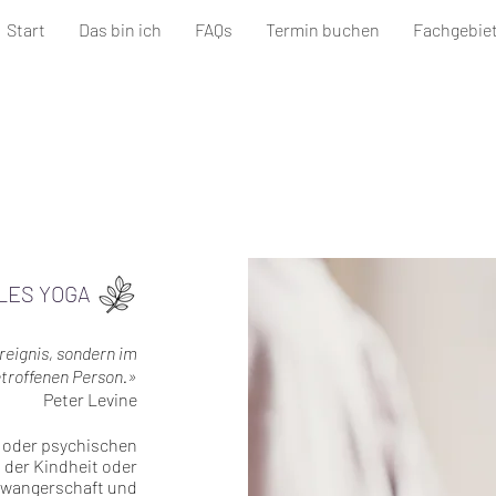
Start
Das bin ich
FAQs
Termin buchen
Fachgebie
LES YOGA
eignis, sondern im
troffenen Person.»
Peter Levine
n oder psychischen
 der Kindheit oder
chwangerschaft und