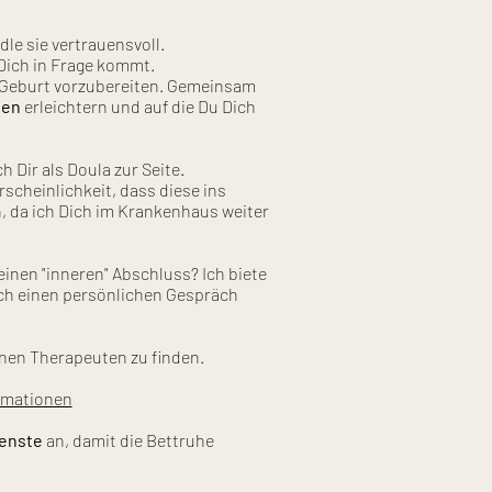
le sie vertrauensvoll.
Dich in Frage kommt.
de Geburt vorzubereiten. Gemeinsam
hen
erleichtern und auf die Du Dich
 Dir als Doula zur Seite.
cheinlichkeit, dass diese ins
n, da ich Dich im Krankenhaus weiter
inen "inneren" Abschluss? Ich biete
uch einen persönlichen Gespräch
inen Therapeuten zu finden.
rmationen
ienste
an, damit die Bettruhe