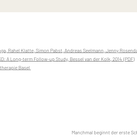
ga, Rahel Klatte, Simon Pabst, Andreas
Seelmann, Jenny Rosend
D: A Long-term Follow-up Study, Bessel van der Kolk, 2014 (PDF)
atherapie Basel
Manchmal beginnt der erste Sch