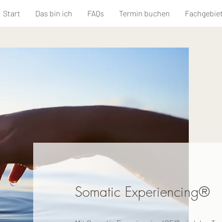
Start
Das bin ich
FAQs
Termin buchen
Fachgebie
Somatic Experiencing®