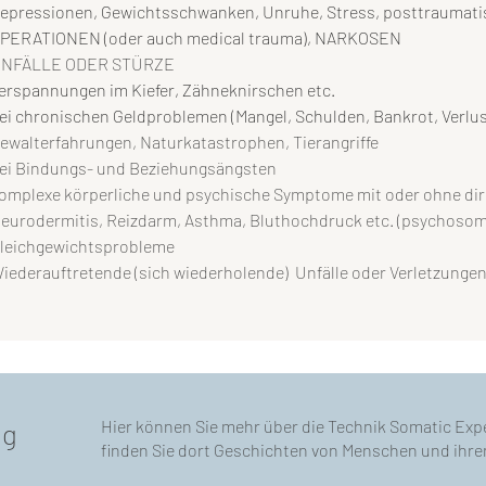
epressionen, Gewichtsschwanken, Unruhe, Stress, posttraumati
OPERATIONEN (oder auch medical trauma), NARKOSEN
UNFÄLLE ODER STÜRZE
erspannungen im Kiefer, Zähneknirschen etc.
ei chronischen Geldproblemen (Mangel, Schulden, Bankrot, Verlust
Gewalterfahrungen, Naturkatastrophen, Tierangriffe
ei Bindungs- und Beziehungsängsten
omplexe körperliche und psychische Symptome mit oder ohne di
eurodermitis, Reizdarm, Asthma, Bluthochdruck etc. (psychosom
leichgewichtsprobleme
iederauftretende (sich wiederholende) Unfälle oder Verletzunge
Hier können Sie mehr über die Technik Somatic Exp
ng
finden Sie dort Geschichten von Menschen und ihr