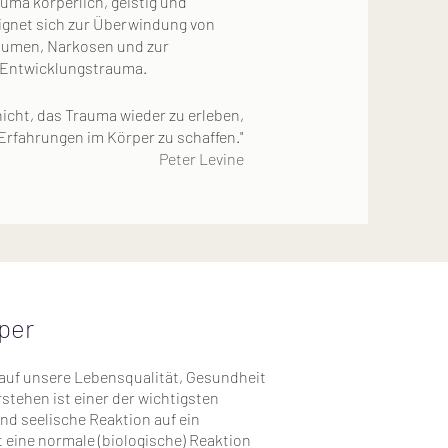
auma körperlich, geistig und
ignet sich zur Überwindung von
aumen, Narkosen und zur
 Entwicklungstrauma.
nicht, das Trauma wieder zu erleben,
Erfahrungen im Körper zu schaffen."
Peter Levine
per
auf unsere Lebensqualität, Gesundheit
stehen ist einer der wichtigsten
und seelische Reaktion auf ein
t eine normale (biologische) Reaktion