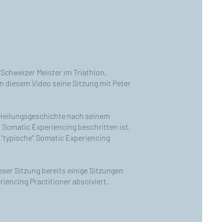
Schweizer Meister im Triathlon,
in diesem Video seine Sitzung mit Peter
e Heilungsgeschichte nach seinem
t Somatic Experiencing beschritten ist.
 "typische" Somatic Experiencing
eser Sitzung bereits einige Sitzungen
iencing Practitioner absolviert.