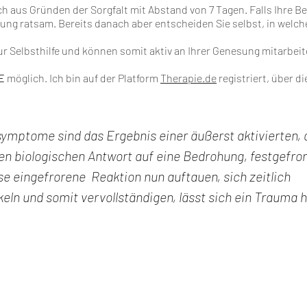
h aus Gründen der Sorgfalt mit Abstand von 7 Tagen. Falls Ihre B
tzung ratsam. Bereits danach aber entscheiden Sie selbst, in w
r Selbsthilfe und können somit aktiv an Ihrer Genesung mitarbeit
E
möglich. Ich bin auf der Platform
Therapie.de
registriert, über di
ymptome sind das Ergebnis einer äußerst aktivierten, 
en biologischen Antwort auf eine Bedrohung, festgefror
ese eingefrorene Reaktion nun auftauen, sich zeitlich
eln und somit vervollständigen, lässt sich ein Trauma he