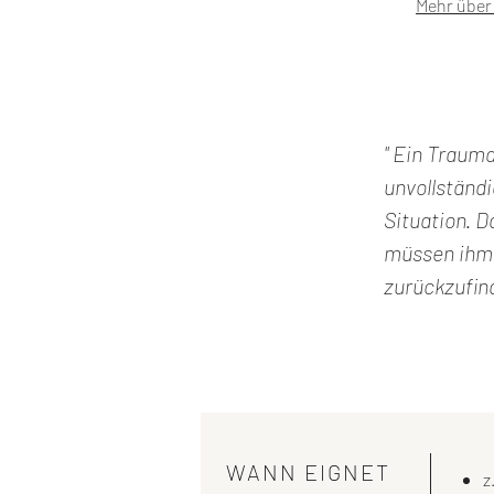
Mehr über
" Ein Trauma
unvollständi
Situation. D
müssen ihm 
zurückzufind
WANN EIGNET
z