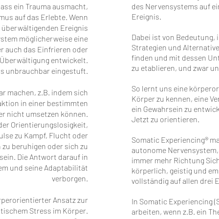
 dass ein Trauma ausmacht,
des Nervensystems auf ei
Ereignis.
smus auf das Erlebte. Wenn
 überwältigenden Ereignis
Dabei ist von Bedeutung, 
ystem möglicherweise eine
Strategien und Alternativ
r auch das Einfrieren oder
finden und mit dessen Unt
 Überwältigung entwickelt.
zu etablieren, und zwar 
s unbrauchbar eingestuft.
So lernt uns eine körpero
ar machen, z.B. indem sich
Körper zu kennen, eine Ve
ktion in einer bestimmten
ein Gewahrsein zu entwick
er nicht umsetzen können.
Jetzt zu orientieren.
er Orientierungslosigkeit,
ulse zu Kampf, Flucht oder
Somatic Experiencing® ma
h zu beruhigen oder sich zu
autonome Nervensystem, d
sein. Die Antwort darauf in
immer mehr Richtung Sich
 und seine Adaptabilität
körperlich, geistig und em
verborgen.
vollständig auf allen drei 
rperorientierter Ansatz zur
In Somatic Experiencing (S
tischem Stress im Körper.
arbeiten, wenn z.B. ein T