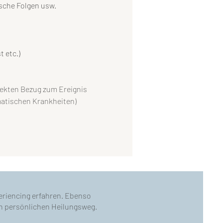
sche Folgen usw.
 etc.)
rekten Bezug zum Ereignis
atischen Krankheiten)
n
eriencing erfahren. Ebenso
en persönlichen Heilungsweg.