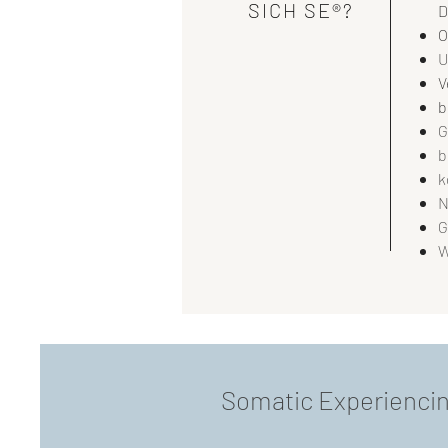
SICH SE®?
D
​
​
V
b
​
b
k
N
G
W
Somatic Experienci