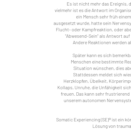
Es ist nicht mehr das Ereignis,
vielmehr ist es die Antwort im Organi
ein Mensch sehr früh einem
ausgesetzt wurde, hatte sein Nervens
Flucht- oder Kampfreaktion, oder abe
"Abwesend-Sein" als Antwort auf
Andere Reaktionen werden al
Später kann es sich bemerkb
Menschen eine bestimmte Rea
Situation wünschen, dies ab
Stattdessen meldet sich wied
Herzklopfen, Übelkeit, Körperimp
Kollaps, Unruhe, die Unfähigkeit sic
freuen. Das kann sehr frustrierend 
unserem autonomen Nervensystem
Somatic Experiencing (SE)® ist ein kö
Lösung von trauma