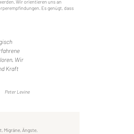
werden. Wir orientieren uns an
örperempfindungen. Es genügt, dass
gisch
rfahrene
loren. Wir
nd Kraft
Peter Levine
, Migräne, Ängste,