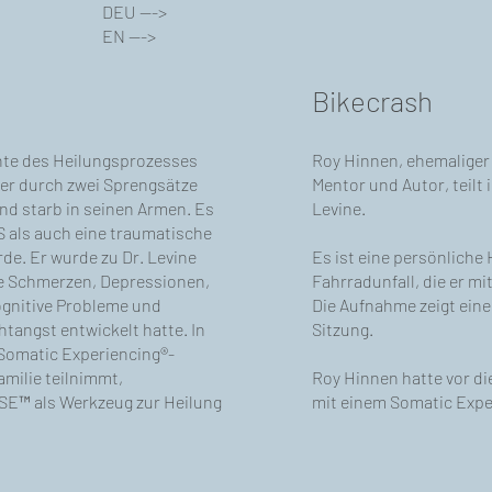
DEU
--->
EN
--->
Bikecrash
chte des Heilungsprozesses
Roy Hinnen, ehemaliger 
der durch zwei Sprengsätze
Mentor und Autor, teilt 
und starb in seinen Armen. Es
Levine.
 als auch eine traumatische
rde. Er wurde zu Dr. Levine
Es ist eine persönlich
e Schmerzen, Depressionen,
Fahrradunfall, die er mi
ognitive Probleme und
Die Aufnahme zeigt eine
htangst entwickelt hatte. In
Sitzung.
Somatic Experiencing®-
milie teilnimmt,
Roy Hinnen hatte vor di
 SE™ als Werkzeug zur Heilung
mit einem Somatic Exper