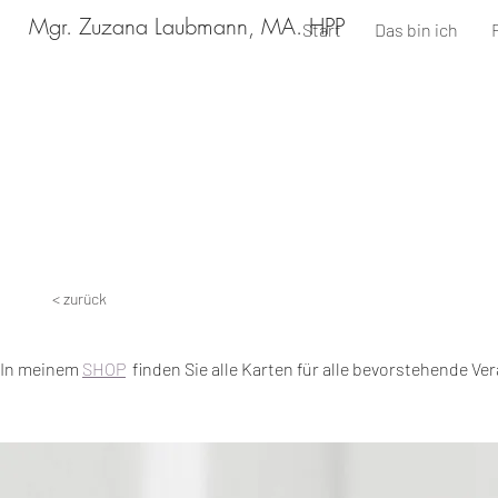
Mgr. Zuzana Laubmann, MA. HPP
Start
Das bin ich
< zurück
In meinem
SHOP
finden Sie alle Karten für alle bevorstehende Ve