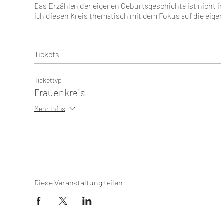
Das Erzählen der eigenen Geburtsgeschichte ist nicht im
ich diesen Kreis thematisch mit dem Fokus auf die ei
Wir werden uns mit folgeden Themen befassen:
1. Die Liebe - Welche Rolle spielt die Liebe für uns? Wie
Tickets
2. Die Sehnsucht - Wonach sehnst Du Dich? Wofür ste
3. Die Stille - Was verrät uns die Stille, wenn wir ihr lau
Tickettyp
4. Das Verstehen - Was hilft Dir dabei, Deine Geschicht
Frauenkreis
5. Das Annehmen - Gibt es einen Weg, wie Du diese Ge
Mehr Infos
Durch diese Themen hindurch möchte ich Dich und den 
Ansichtsweise für das Erlebte schaffen.
Innerhalb des Frauenkreises werden wir einen geschüt
Gruppenprozesse enorm wichtig ist. Aus dem Grund arbe
treffen uns an 5 Abenden á 90 Minuten.
Diese Veranstaltung teilen
Wenn Sie stillen oder Ihr Baby mitbringen möchten, sorg
Bringen Sie bitte warme Socken oder Hausschuhe mit.