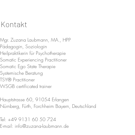
Kosten pro Person: 125 Euro
Kontakt
Eigenverantwortlichkeitserklärung
Ich nehme an der von Zuzana Laubmann organisierten A
Mgr. Zuzana Laubmann, MA., HPP
Risiko teil und versichere, dass ich weder an körperlic
gefährden könnten. Ich bin für alles, was ich während 
Pädagogin, Soziologin
Ausführende bzw. Praktizierende an Klienten weitergeb
Heilpraktikerin für Psychotherapie
der von mir ausgeübten Tätigkeit und bin mir darüber i
Somatic Experiencing Practitioner
Es ist mir bewusst, dass während der Ausbildung keine 
Somatic Ego State Therapie
Unterstützung angeboten werden. Zwischen mir und Zu
Systemische Beratung
Ich stimme zu und entlasse willentlich den Organisator
TSY® Practitioner
Haftung. Schadenersatzansprüche gegen die genannten
WSGB certificated trainer
vorsätzliches Handeln vorliegt.
Die Versicherung gegen Krankheit und Unfall wie auch 
Hauptstrasse 60, 91054 Erlangen
Fortbildung ist Sache von mir.
Nürnberg, Fürth, Forchheim Bayern, Deutschland
Mit meiner Anmeldung akzeptiere ich die Eigenverantwo
Tel: +49 9131 60 50 724
E-mail: info@zuzana-laubmann.de