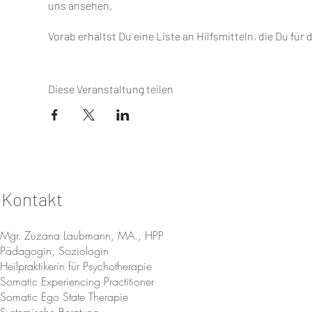
uns ansehen.
Vorab erhältst Du eine Liste an Hilfsmitteln, die Du fü
im Vorfeld überlegen kannst.
Ein Script wird kurz vor dem Workshop per Email versc
Diese Veranstaltung teilen
und Materialien für die Belgietung von Eltern ergänzt.
Dieser Kurs ist für Hebammen, Hebammenschüllerinnen
Für die Teilnehmer des Workshops
"Amnion Mond" und 
Vorab-Anmeldung für diesen sowie einer Vormerkung fü
Teilnehmer, die die Zertifizierung anstreben, erhalten e
Kontakt
Überraschung.
Die
"Plazenta Blessing" Reihe
beinhaltet von der Plazen
verschiedene Rituale und Praktiken auf der ganzen Wel
Mgr. Zuzana Laubmann, MA., HPP
und Erwachsene bis hin zu wichtigen Hintergrundinfo
Pädagogin, Soziologin
Heilpraktikerin für Psychotherapie
Es gibt 35 Plätze in diesem Kurs.
Somatic Experiencing Practitioner
Minimaler Anzahl: 10
Somatic Ego State Therapie
Systemische Beratung