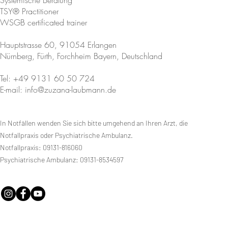
Datum: Vorraussichtlich 02/2022 - 03/2022
TSY® Practitioner
WSGB certificated trainer
Ablauf:
Hauptstrasse 60, 91054 Erlangen
Tag 1
Nürnberg, Fürth, Forchheim Bayern, Deutschland
18:00 - 19:20 - 20min. Kaffeepause - 19:40 - 21:00
Tag 2
Tel: +49 9131 60 50 724
18:00 - 19:20 - 20min. Kaffeepause - 19:40 - 21:00
E-mail: info@zuzana-laubmann.de
Preis
: 95 Euro
In Notfällen wenden Sie sich bitte umgehend an Ihren Arzt, die
Tickets sind ab der Bekanntgabe des Datums verfügbar
Notfallpraxis oder Psychiatrische Ambulanz.
Sie können ein Ticket erwerben und darüber die Zahlun
Notfallpraxis: 09131-816060
https://www.zuzana-laubmann.de/shop
Psychiatrische Ambulanz: 09131-8534597
Veranstaltungsort:
Zoom-Meeting
Eigenverantwortlichkeitserklärung
Ich nehme an der von Zuzana Laubmann organisierten A