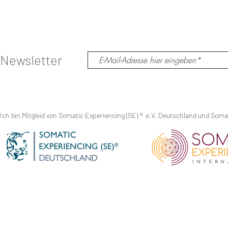
Risiko teil und versichere, dass ich weder an körperlic
gefährden könnten. Ich bin für alles, was ich während 
Ausführende bzw. Praktizierende an Klienten weitergeb
der von mir ausgeübten Tätigkeit und bin mir darüber i
Es ist mir bewusst, dass während der Ausbildung keine 
Newsletter
Unterstützung angeboten werden. Zwischen mir und Zu
Ich stimme zu und entlasse willentlich den Organisator
Haftung. Schadenersatzansprüche gegen die genannten
vorsätzliches Handeln vorliegt.
Die Versicherung gegen Krankheit und Unfall wie auch 
Fortbildung ist Sache von mir.
Ich bin Mitgleid von Somatic Experiencing (SE)
®
e.V. Deutschland und Somati
Das hier erworbene Wissen ist dem Anbietern vorbehalt
ausdrücklichen Erlaubnisses von Zuzana Laubmann.
Mit meiner Anmeldung akzeptiere ich die Eigenverantwo