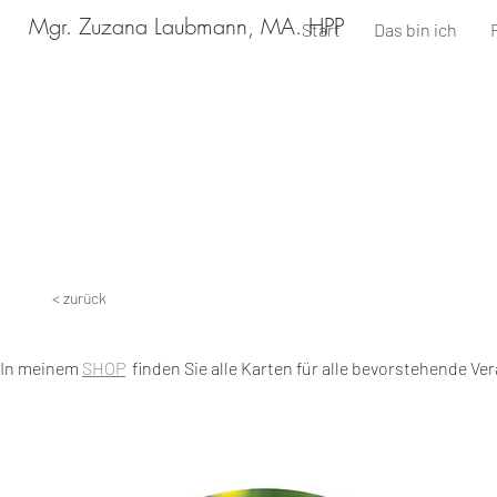
Mgr. Zuzana Laubmann, MA. HPP
Start
Das bin ich
< zurück
In meinem
SHOP
finden Sie alle Karten für alle bevorstehende Ve