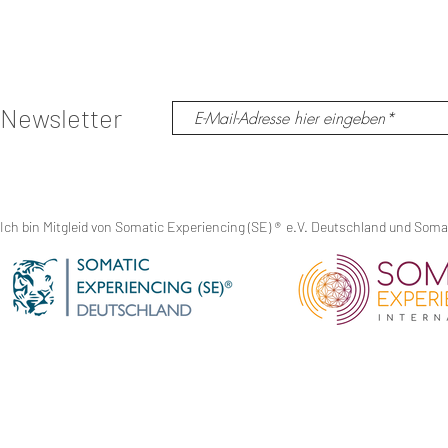
TLUMOČENÍ do českého jazyka zajištěno.
Platby (zálohy) přijímáme od 30.1. do nejpozději 30.3.
Zbývající částku za vstupenku je nutné uhradit do 40 d
Newsletter
Při celkové platbě do 30.4.2020
3 dny 6950 CZK/270 EUR
1 den 2560 CZK/100EUR
Ich bin Mitgleid von Somatic Experiencing (SE)
®
e.V. Deutschland und Somati
Od 1.5.2020
3 dny 7800 CZK/300 EUR
1 den 3350 CZK/130 EUR
Pro závaznou rezervaci je nutné uhradit do 3 dnů rezer
na účet u Komerční banky:
115-8540370287/0100
vlastnik účtu: Zuzana Laubmann