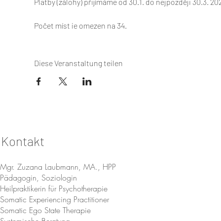
Platby (zálohy) přijímáme od 30.1. do nejpozději 30.3. 20
Počet míst je omezen na 34.
Pokud bude velký zájem, nabídneme další termín. Předno
okolnosti jako účast na 3dny či pouze jeden den.
Diese Veranstaltung teilen
Pokud máte zájem o účast pouze na jeden den, můžete t
obsazení minimálně 20 zájemců popř. přiřazením do kur
PRAHA podzim 2020.
1. DEN: CYKLUS ŽENY. MENARCHE. MENOPAUZA. RITU
Pojďme mluvit o Menarche a o tom, jak byly dívky na to 
Kontakt
tématem je menopauza: jak se připravit, jak životní styl
usnadňují překonání krize.
Témata:
Mgr. Zuzana Laubmann, MA., HPP
Pädagogin, Soziologin
- Zrající dívky: fyziologické a psychologické aspekty
Heilpraktikerin für Psychotherapie
- Co se stane tělu během tohoto období
Somatic Experiencing Practitioner
- Jak se mění chování dívky a sebevědomí
Somatic Ego State Therapie
- Promluvte si s dcerou o období Menarche
Systemische Beratung