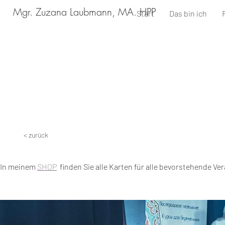
Mgr. Zuzana Laubmann, MA. HPP
Start
Das bin ich
< zurück
In meinem
SHOP
finden Sie alle Karten für alle bevorstehende Ve