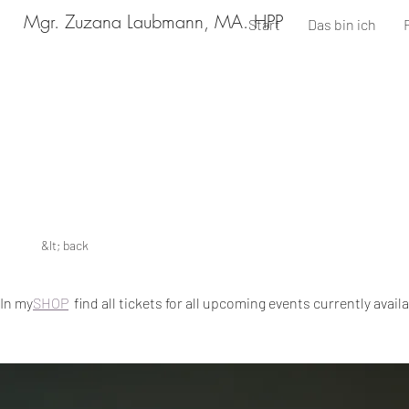
Mgr. Zuzana Laubmann, MA. HPP
Start
Das bin ich
&lt; back
In my
SHOP
find all tickets for all upcoming events currently avail