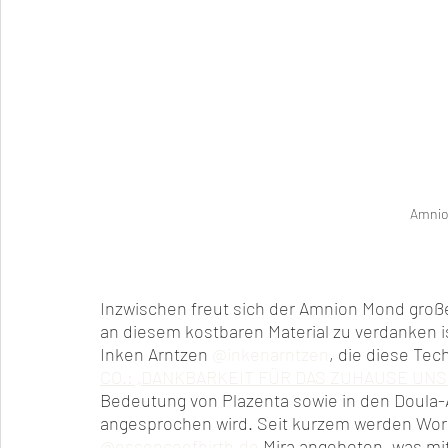
Amnio
Inzwischen freut sich der Amnion Mond große
an diesem kostbaren Material zu verdanken is
Inken Arntzen 
@inkenarntzen
, die diese Tec
CO.: „DANKBARKEIT FÜR DAS ZUHAUSE UN
Bedeutung von Plazenta sowie in den Doula
angesprochen wird. Seit kurzem werden Wor
@essenceofbirth.de
 Mira angeboten, was mit