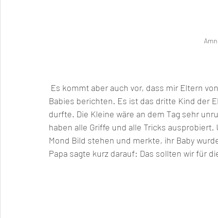
Amn
 Es kommt aber auch vor, dass mir Eltern von den Auswirkungen von Amnion Mond auf die 
Babies berichten. Es ist das dritte Kind der 
durfte. Die Kleine wäre an dem Tag sehr unru
haben alle Griffe und alle Tricks ausprobier
Mond Bild stehen und merkte, ihr Baby wurde 
Papa sagte kurz darauf: Das sollten wir für di