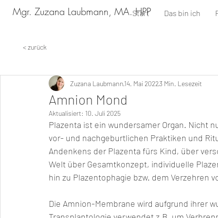
Mgr. Zuzana Laubmann, MA. HPP
Start
Das bin ich
< zurück
Zuzana Laubmann
14. Mai 2022
3 Min. Lesezeit
Amnion Mond
Aktualisiert:
10. Juli 2025
Plazenta ist ein wundersamer Organ. Nicht nu
vor- und nachgeburtlichen Praktiken und Rit
Andenkens der Plazenta fürs Kind, über vers
Welt über Gesamtkonzept, individuelle Plaz
hin zu Plazentophagie bzw. dem Verzehren v
Die Amnion-Membrane wird aufgrund ihrer wu
Transplantologie verwendet z.B. um Verbren